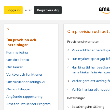
Logga in
Registrera dig
eller
Om provision och beta
Om provision och
Provisionsinkomster
betalningar
Vilka artiklar är berätti
Komma igång
Hur mycket tjänar jag frå
Om ditt konto
Om länkar
Hur lång tid har besökare
mina länkar från Amazon.
Verktyg och funktioner
Varför görs ett avdrag 
Om varuannonserings-API
Om mobilappar
Varför har jag ett negat
Angående rapportering
Betalningar
Amazon Influencer Program
Betalningsinställning