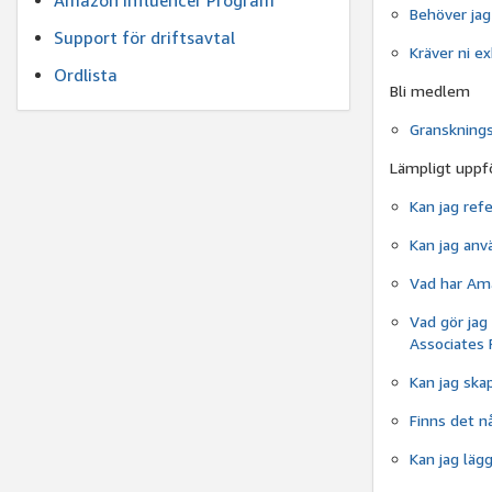
Amazon Influencer Program
Behöver jag
Support för driftsavtal
Kräver ni ex
Ordlista
Bli medlem
Gransknings
Lämpligt uppf
Kan jag ref
Kan jag anv
Vad har Ama
Vad gör jag
Associates
Kan jag ska
Finns det n
Kan jag lä