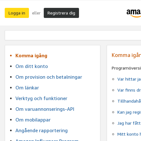
Logga in
Registrera dig
eller
Komma igå
Komma igång
Om ditt konto
Programöversi
Om provision och betalningar
Var hittar 
Om länkar
Var finns dr
Verktyg och funktioner
Tillhandahål
Om varuannonserings-API
Kan jag regi
Om mobilappar
Jag har fått
Angående rapportering
Mitt konto 