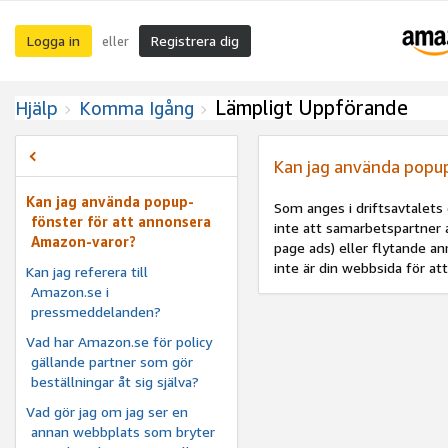
Logga in
Registrera dig
eller
Lämpligt Uppförande
Hjälp
Komma Igång
Kan jag använda popu
Kan jag använda popup-
Som anges i driftsavtalets d
fönster för att annonsera
inte att samarbetspartner 
Amazon-varor?
page ads) eller flytande a
inte är din webbsida för att
Kan jag referera till
Amazon.se i
pressmeddelanden?
Vad har Amazon.se för policy
gällande partner som gör
beställningar åt sig själva?
Vad gör jag om jag ser en
annan webbplats som bryter