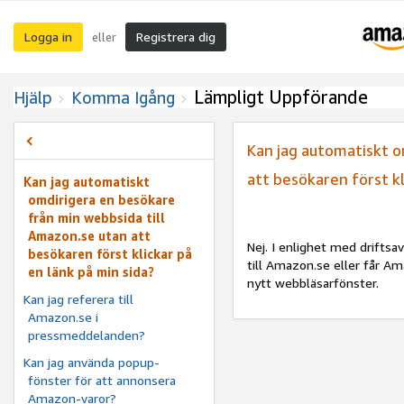
Logga in
Registrera dig
eller
Lämpligt Uppförande
Hjälp
Komma Igång
Kan jag automatiskt o
att besökaren först kl
Kan jag automatiskt
omdirigera en besökare
från min webbsida till
Amazon.se utan att
Nej. I enlighet med driftsa
besökaren först klickar på
till Amazon.se eller får Am
en länk på min sida?
nytt webbläsarfönster.
Kan jag referera till
Amazon.se i
pressmeddelanden?
Kan jag använda popup-
fönster för att annonsera
Amazon-varor?