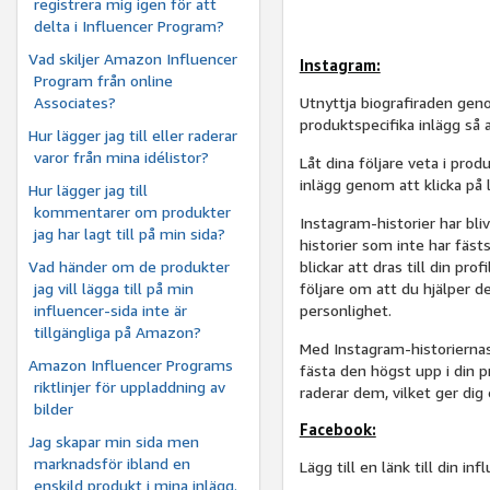
registrera mig igen för att
delta i Influencer Program?
Vad skiljer Amazon Influencer
Instagram:
Program från online
Associates?
Utnyttja biografiraden genom
produktspecifika inlägg så a
Hur lägger jag till eller raderar
varor från mina idélistor?
Låt dina följare veta i pro
inlägg genom att klicka på l
Hur lägger jag till
kommentarer om produkter
Instagram-historier har bli
jag har lagt till på min sida?
historier som inte har fäst
Vad händer om de produkter
blickar att dras till din pr
jag vill lägga till på min
följare om att du hjälper d
influencer-sida inte är
personlighet.
tillgängliga på Amazon?
Med Instagram-historiernas
Amazon Influencer Programs
fästa den högst upp i din pr
riktlinjer för uppladdning av
raderar dem, vilket ger dig
bilder
Facebook:
Jag skapar min sida men
marknadsför ibland en
Lägg till en länk till din inf
enskild produkt i mina inlägg.