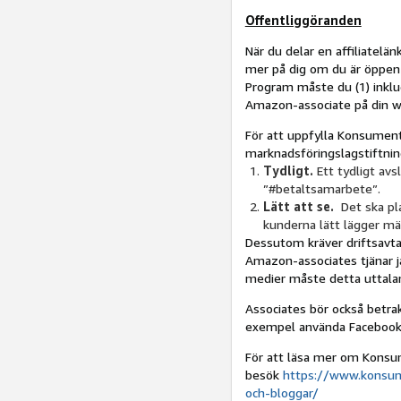
Offentliggöranden
När du delar en affiliatelä
mer på dig om du är öppen 
Program måste du (1) inklud
Amazon-associate på din we
För att uppfylla Konsumen
marknadsföringslagstiftnin
Tydligt.
Ett tydligt avs
”#betaltsamarbete”.
Lätt att se.
Det ska pla
kunderna lätt lägger m
Dessutom kräver driftsavtal
Amazon-associates tjänar ja
medier måste detta uttalan
Associates bör också betrakt
exempel använda Facebook
För att läsa mer om Konsum
besök
https://www.konsum
och-bloggar/