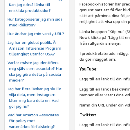
Facebook-historier har pre
Kan jag också länka till
genuint sätt att få fler blic
enskilda produktsidor?
sätt att påminna dina följa
Hur kategoriserar jag min sida
möjlighet att visa upp din 
med idélistor?
Länka knappen ”Köp nu” (Sho
Hur ändrar jag min vanity-URL?
Now), klicka på ”Lägg till 
Jag har en global publik. Är
från rullgardinsmenyn.
Amazon Influencer Program
I produktrelaterade inlägg,
tillgängligt utanför USA?
du gör inlägget om.
Varför måste jag identifiera
mig själv som associate? Hur
YouTube:
ska jag göra detta på sociala
Lägg till en länk till din i
medier?
Jag har flera länkar jag skulle
Lägg till en länk i beskrivn
vilja dela, men Instagram
nämner eller visar i dina vid
låter mig bara dela en. Vad
Nämn din URL under din vide
gör jag nu?
Vad har Amazon Associates
Twitter:
för policy mot
Lägg till en länk till din in
varumärkesförfalskning?