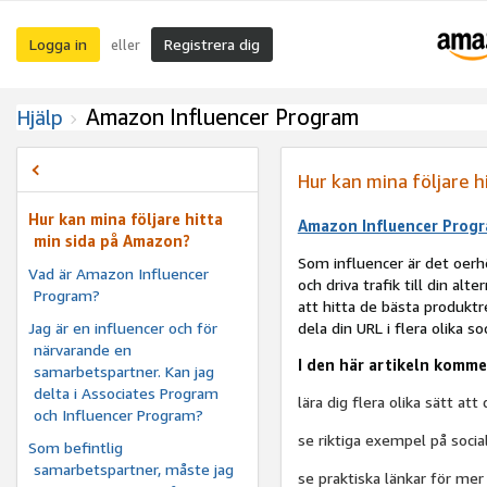
Logga in
Registrera dig
eller
Amazon Influencer Program
Hjälp
Hur kan mina följare 
Hur kan mina följare hitta
Amazon Influencer Progra
min sida på Amazon?
Som influencer är det oerhö
Vad är Amazon Influencer
och driva trafik till din alt
Program?
att hitta de bästa produktr
Jag är en influencer och för
dela din URL i flera olika s
närvarande en
I den här artikeln komme
samarbetspartner. Kan jag
delta i Associates Program
lära dig flera olika sätt at
och Influencer Program?
se riktiga exempel på socia
Som befintlig
samarbetspartner, måste jag
se praktiska länkar för me