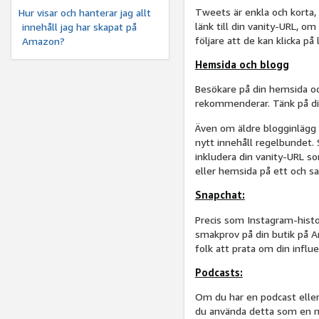
Tweets är enkla och korta, 
Hur visar och hanterar jag allt
länk till din vanity-URL, o
innehåll jag har skapat på
följare att de kan klicka på 
Amazon?
Hemsida och blogg
Besökare på din hemsida oc
rekommenderar. Tänk på din
Även om äldre blogginlägg f
nytt innehåll regelbundet. S
inkludera din vanity-URL so
eller hemsida på ett och s
Snapchat:
Precis som Instagram-histor
smakprov på din butik på Am
folk att prata om din influe
Podcasts:
Om du har en podcast elle
du använda detta som en m