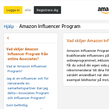
Logga in
Registrera dig
eller
Amazon Influencer Program
Hjälp
Vad skiljer Amazon In
Vad skiljer Amazon
Amazon Influencer Program
Influencer Program från
kvalificerade influencers p
online Associates?
onlineprogrammet, inklusi
får du också din egen sid
Vad är Amazon Influencer
rekommenderar till dina följ
Program?
särskilt användbart när den 
Jag är en influencer och för
exempel bildtexter på Inst
närvarande en
samarbetspartner. Kan jag
delta i Associates Program
och Influencer Program?
Som befintlig