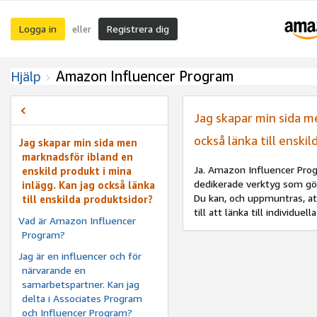
Logga in
Registrera dig
eller
Amazon Influencer Program
Hjälp
Jag skapar min sida me
också länka till enski
Jag skapar min sida men
marknadsför ibland en
Ja. Amazon Influencer Pro
enskild produkt i mina
dedikerade verktyg som gör
inlägg. Kan jag också länka
Du kan, och uppmuntras, at
till enskilda produktsidor?
till att länka till individuell
Vad är Amazon Influencer
Program?
Jag är en influencer och för
närvarande en
samarbetspartner. Kan jag
delta i Associates Program
och Influencer Program?