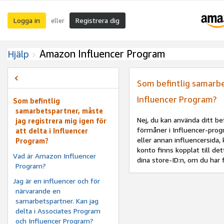
Logga in
Registrera dig
eller
Amazon Influencer Program
Hjälp
Som befintlig samarbet
Influencer Program?
Som befintlig
samarbetspartner, måste
Nej, du kan använda ditt bef
jag registrera mig igen för
förmåner i Influencer-prog
att delta i Influencer
eller annan influencersida
Program?
konto finns kopplat till de
Vad är Amazon Influencer
dina store-ID:n, om du har f
Program?
Jag är en influencer och för
närvarande en
samarbetspartner. Kan jag
delta i Associates Program
och Influencer Program?