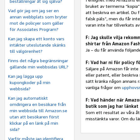
beställningar åt sig själva?
bruket av termerna ”kopia” 
Vad gör jag om jag ser en
att beskriva en artikel. Du 
annan webbplats som bryter
falsk päls”, men du får int
mot de policyer som gäller
varan inte har tillverkats 
för Associates Program?
F: Jag skulle vilja rekom
Kan jag skapa ett konto vars
shirtar från Amazon Fash
intäkter uteslutande skänks
Ja – du får använda följande
till välgörenhet?
Finns det några begränsningar
F: Vad har ni för policy f
gällande min webbsidas URL?
Säljare på Amazon får inte 
eller patent, eller beskriv
Kan jag lägga upp
sätt kränka någon annans rä
kupongkoder på min
vanliga frågor om
upphovsr
webbsida?
Kan jag automatiskt
F: Vad händer när Amazon
omdirigera en besökare från
butik som jag har länkat t
min webbsida till Amazon.se
Som ett resultat av våra å
utan att besökaren först
misstänkta varor. Om du län
klickar på en länk på min
sida?
Varför måste jag identifiera