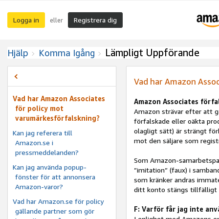
Logga in
Registrera dig
eller
Lämpligt Uppförande
Hjälp
Komma Igång
Vad har Amazon Assoc
Vad har Amazon Associates
Amazon Associates förfal
för policy mot
Amazon strävar efter att ga
varumärkesförfalskning?
förfalskade eller oäkta prod
olagligt sätt) är strängt fö
Kan jag referera till
mot den säljare som regist
Amazon.se i
pressmeddelanden?
Som Amazon-samarbetspartne
Kan jag använda popup-
”imitation” (faux) i samba
fönster för att annonsera
som kränker andras immateri
Amazon-varor?
ditt konto stängs tillfälligt
Vad har Amazon.se för policy
F: Varför får jag inte a
gällande partner som gör
I enlighet med Amazons en