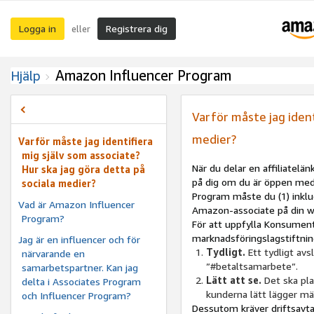
Logga in
Registrera dig
eller
Amazon Influencer Program
Hjälp
Varför måste jag ident
medier?
Varför måste jag identifiera
mig själv som associate?
När du delar en affiliatelä
Hur ska jag göra detta på
på dig om du är öppen med v
sociala medier?
Program måste du (1) inklud
Vad är Amazon Influencer
Amazon-associate på din we
Program?
För att uppfylla Konsumen
marknadsföringslagstiftnin
Jag är en influencer och för
Tydligt.
Ett tydligt avs
närvarande en
”#betaltsamarbete”.
samarbetspartner. Kan jag
Lätt att se.
Det ska pla
delta i Associates Program
kunderna lätt lägger mär
och Influencer Program?
Dessutom kräver driftsavtal