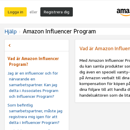
Logga in
Registrera dig
eller
Amazon Influencer Program
Hjälp
Vad är Amazon Influe
Vad är Amazon Influencer
Med Amazon Influencer Pro
Program?
du kan samla produkter som
dig även en speciell vanit
Jag är en influencer och för
på Amazon verbalt till din
närvarande en
kompensation för köpen på
samarbetspartner. Kan jag
dina följare till att handl
delta i Associates Program
handelsaktören som de lita
och Influencer Program?
Som befintlig
samarbetspartner, måste jag
registrera mig igen för att
delta i Influencer Program?