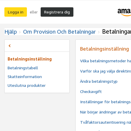
Logga in
Registrera dig
eller
Betalninga
Hjälp
Om Provision Och Betalningar
Betalningsinställning
Betalningsinställning
Vilka betalningsmetoder har
Betalningstabell
Varför ska jag välja direkt
Skatteinformation
Ändra betalningstyp
Uteslutna produkter
Checkavgift
Inställningar för betalning
När börjar ändringar av beta
Tvåfaktorsautentisering nä