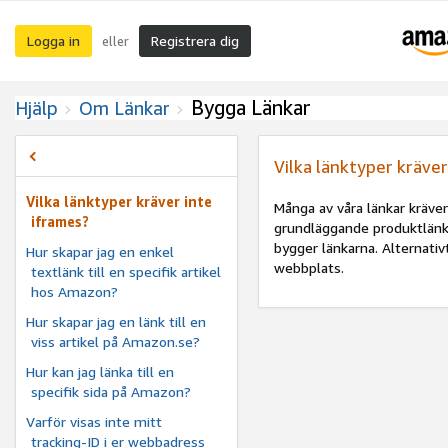
Logga in
Registrera dig
eller
Bygga Länkar
Hjälp
Om Länkar
Vilka länktyper kräver
Vilka länktyper kräver inte
Många av våra länkar kräve
iframes?
grundläggande produktlänkar
bygger länkarna. Alternativt
Hur skapar jag en enkel
webbplats.
textlänk till en specifik artikel
hos Amazon?
Hur skapar jag en länk till en
viss artikel på Amazon.se?
Hur kan jag länka till en
specifik sida på Amazon?
Varför visas inte mitt
tracking-ID i er webbadress