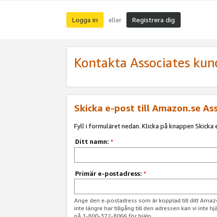
Logga in
Registrera dig
eller
Kontakta Associates kun
Skicka e-post till Amazon.se As
Fyll i formuläret nedan. Klicka på knappen Skicka e
Ditt namn:
*
Primär e-postadress:
*
Ange den e-postadress som är kopplad till ditt Am
inte längre har tillgång till den adressen kan vi inte h
på 1-800-372-8066 för hjälp.