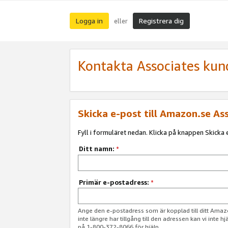
Logga in
Registrera dig
eller
Kontakta Associates kun
Skicka e-post till Amazon.se As
Fyll i formuläret nedan. Klicka på knappen Skicka e
Ditt namn:
*
Primär e-postadress:
*
Ange den e-postadress som är kopplad till ditt Am
inte längre har tillgång till den adressen kan vi inte h
på 1-800-372-8066 för hjälp.