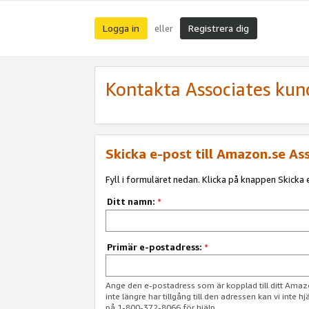
Logga in
Registrera dig
eller
Kontakta Associates kun
Skicka e-post till Amazon.se As
Fyll i formuläret nedan. Klicka på knappen Skicka e
Ditt namn:
*
Primär e-postadress:
*
Ange den e-postadress som är kopplad till ditt Am
inte längre har tillgång till den adressen kan vi inte h
på 1-800-372-8066 för hjälp.