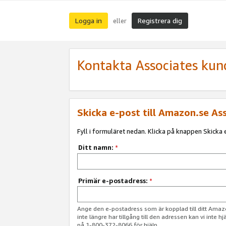
Logga in
Registrera dig
eller
Kontakta Associates kun
Skicka e-post till Amazon.se As
Fyll i formuläret nedan. Klicka på knappen Skicka e
Ditt namn:
*
Primär e-postadress:
*
Ange den e-postadress som är kopplad till ditt Am
inte längre har tillgång till den adressen kan vi inte h
på 1-800-372-8066 för hjälp.