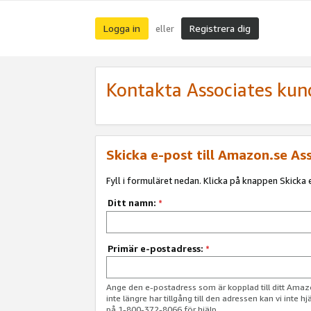
Logga in
Registrera dig
eller
Kontakta Associates kun
Skicka e-post till Amazon.se As
Fyll i formuläret nedan. Klicka på knappen Skicka e
Ditt namn:
*
Primär e-postadress:
*
Ange den e-postadress som är kopplad till ditt Am
inte längre har tillgång till den adressen kan vi inte h
på 1-800-372-8066 för hjälp.