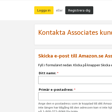
Logga in
Registrera dig
eller
Kontakta Associates kun
Skicka e-post till Amazon.se As
Fyll i formuläret nedan. Klicka på knappen Skicka e
Ditt namn:
*
Primär e-postadress:
*
Ange den e-postadress som är kopplad till ditt Am
inte längre har tillgång till den adressen kan vi inte h
på 1-800-372-8066 för hjälp.