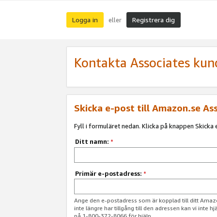
Logga in
Registrera dig
eller
Kontakta Associates kun
Skicka e-post till Amazon.se As
Fyll i formuläret nedan. Klicka på knappen Skicka e
Ditt namn:
*
Primär e-postadress:
*
Ange den e-postadress som är kopplad till ditt Am
inte längre har tillgång till den adressen kan vi inte h
på 1-800-372-8066 för hjälp.