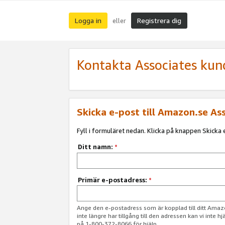
Logga in
Registrera dig
eller
Kontakta Associates kun
Skicka e-post till Amazon.se As
Fyll i formuläret nedan. Klicka på knappen Skicka e
Ditt namn:
*
Primär e-postadress:
*
Ange den e-postadress som är kopplad till ditt Am
inte längre har tillgång till den adressen kan vi inte h
på 1-800-372-8066 för hjälp.