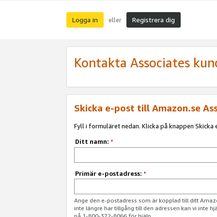
Logga in
Registrera dig
eller
Kontakta Associates kun
Skicka e-post till Amazon.se As
Fyll i formuläret nedan. Klicka på knappen Skicka e
Ditt namn:
*
Primär e-postadress:
*
Ange den e-postadress som är kopplad till ditt Am
inte längre har tillgång till den adressen kan vi inte h
på 1-800-372-8066 för hjälp.