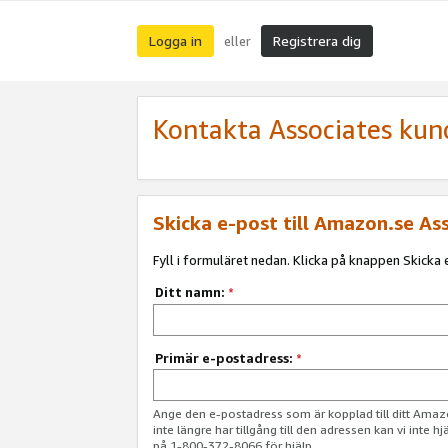
Logga in
Registrera dig
eller
Kontakta Associates kun
Skicka e-post till Amazon.se As
Fyll i formuläret nedan. Klicka på knappen Skicka e
Ditt namn:
*
Primär e-postadress:
*
Ange den e-postadress som är kopplad till ditt Am
inte längre har tillgång till den adressen kan vi inte h
på 1-800-372-8066 för hjälp.