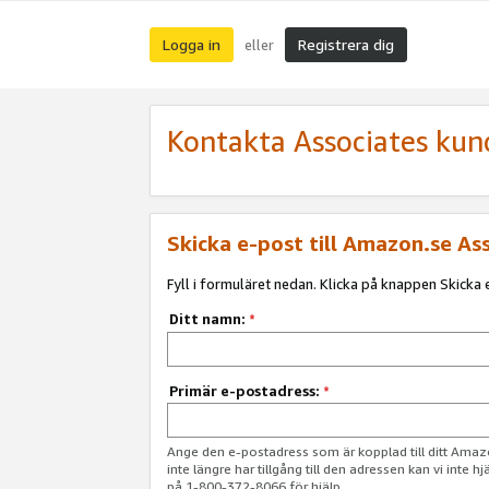
Logga in
Registrera dig
eller
Kontakta Associates kun
Skicka e-post till Amazon.se As
Fyll i formuläret nedan. Klicka på knappen Skicka e
Ditt namn:
*
Primär e-postadress:
*
Ange den e-postadress som är kopplad till ditt Am
inte längre har tillgång till den adressen kan vi inte h
på 1-800-372-8066 för hjälp.