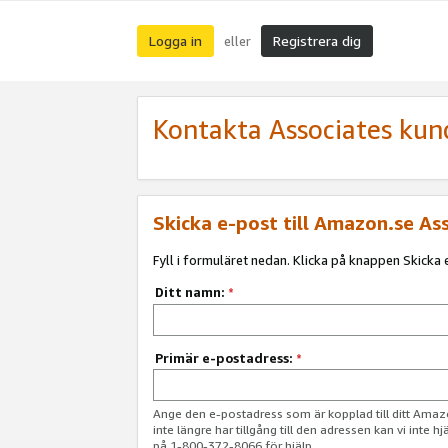
Logga in
Registrera dig
eller
Kontakta Associates kun
Skicka e-post till Amazon.se As
Fyll i formuläret nedan. Klicka på knappen Skicka e
Ditt namn:
*
Primär e-postadress:
*
Ange den e-postadress som är kopplad till ditt Am
inte längre har tillgång till den adressen kan vi inte h
på 1-800-372-8066 för hjälp.