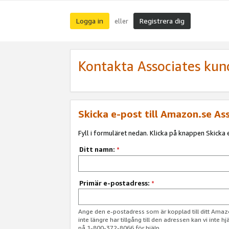
Logga in
Registrera dig
eller
Kontakta Associates kun
Skicka e-post till Amazon.se As
Fyll i formuläret nedan. Klicka på knappen Skicka e
Ditt namn:
*
Primär e-postadress:
*
Ange den e-postadress som är kopplad till ditt Am
inte längre har tillgång till den adressen kan vi inte h
på 1-800-372-8066 för hjälp.