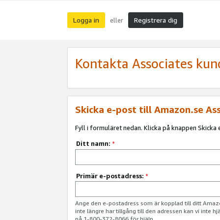
Logga in
Registrera dig
eller
Kontakta Associates kun
Skicka e-post till Amazon.se As
Fyll i formuläret nedan. Klicka på knappen Skicka e
Ditt namn:
*
Primär e-postadress:
*
Ange den e-postadress som är kopplad till ditt Am
inte längre har tillgång till den adressen kan vi inte h
på 1-800-372-8066 för hjälp.