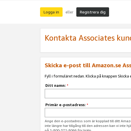
Logga in
Registrera dig
eller
Kontakta Associates kun
Skicka e-post till Amazon.se As
Fyll i formuläret nedan. Klicka på knappen Skicka e
Ditt namn:
*
Primär e-postadress:
*
Ange den e-postadress som är kopplad till ditt Am
inte längre har tillgång till den adressen kan vi inte h
på 1-800-372-8066 för hjälp.