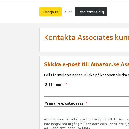
Logga in
Registrera dig
eller
Kontakta Associates kun
Skicka e-post till Amazon.se As
Fyll i formuläret nedan. Klicka på knappen Skicka e
Ditt namn:
*
Primär e-postadress:
*
Ange den e-postadress som är kopplad till ditt Am
inte längre har tillgång till den adressen kan vi inte h
på 1-800-372-8066 för hjälp.