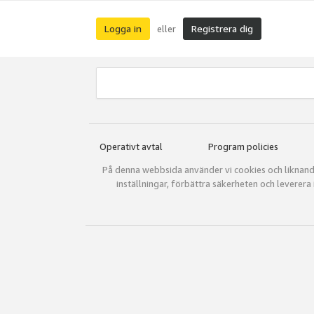
Logga in
Registrera dig
eller
Operativt avtal
Program policies
På denna webbsida använder vi cookies och liknande 
inställningar, förbättra säkerheten och levere