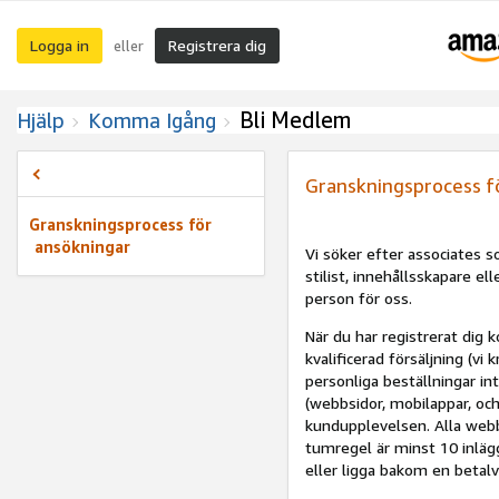
Logga in
Registrera dig
eller
Bli Medlem
Hjälp
Komma Igång
Granskningsprocess f
Granskningsprocess för
ansökningar
Vi söker efter associates
stilist, innehållsskapare el
person för oss.
När du har registrerat dig 
kvalificerad försäljning (vi
personliga beställningar in
(webbsidor, mobilappar, och 
kundupplevelsen. Alla webb
tumregel är minst 10 inlägg
eller ligga bakom en betal