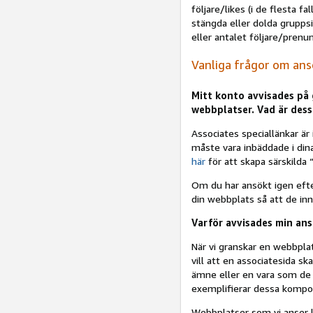
följare/likes (i de flesta f
stängda eller dolda gruppsi
eller antalet följare/prenum
Vanliga frågor om an
Mitt konto avvisades på 
webbplatser. Vad är dess
Associates speciallänkar är
måste vara inbäddade i din
här
för att skapa särskilda 
Om du har ansökt igen efte
din webbplats så att de inn
Varför avvisades min ansö
När vi granskar en webbplats 
vill att en associatesida s
ämne eller en vara som de k
exemplifierar dessa kompon
Webbplatser som vi anser l