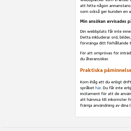
att hitta någon annanstans
som också ger kunden en anl
Min ansökan avvisades på
Din webbplats får inte in
Detta inkluderar ord, bild
förvränga ditt förhållande 
För att omprövas för inträd
du återansöker.
Praktiska påminnels
Kom ihåg att du enligt dri
språket
här
. Du får inte er
incitament för att de använ
att hänvisa till inkomster f
främja användning av dina lä