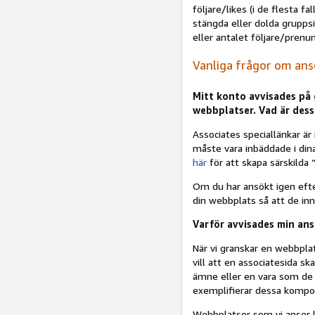
följare/likes (i de flesta f
stängda eller dolda gruppsi
eller antalet följare/prenum
Vanliga frågor om an
Mitt konto avvisades på 
webbplatser. Vad är dess
Associates speciallänkar är
måste vara inbäddade i din
här
för att skapa särskilda 
Om du har ansökt igen efte
din webbplats så att de inn
Varför avvisades min ansö
När vi granskar en webbplats 
vill att en associatesida s
ämne eller en vara som de k
exemplifierar dessa kompon
Webbplatser som vi anser l