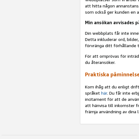
att hitta någon annanstans
som också ger kunden en anl
Min ansökan avvisades på
Din webbplats får inte in
Detta inkluderar ord, bild
förvränga ditt förhållande 
För att omprövas för inträd
du återansöker.
Praktiska påminnels
Kom ihåg att du enligt dri
språket
här
. Du får inte er
incitament för att de använ
att hänvisa till inkomster f
främja användning av dina lä