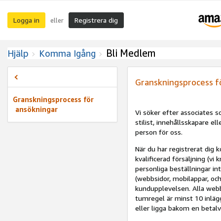
Logga in
Registrera dig
eller
Bli Medlem
Hjälp
Komma Igång
Granskningsprocess f
Granskningsprocess för
ansökningar
Vi söker efter associates
stilist, innehållsskapare el
person för oss.
När du har registrerat dig 
kvalificerad försäljning (vi
personliga beställningar in
(webbsidor, mobilappar, och 
kundupplevelsen. Alla webb
tumregel är minst 10 inlägg
eller ligga bakom en betal